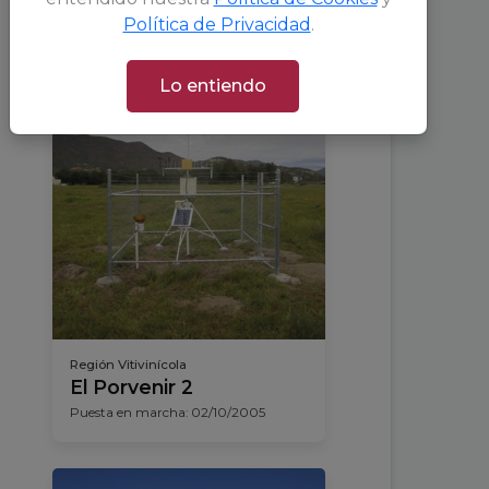
Puesta en marcha: 02/10/2005
Política de Privacidad
.
Lo entiendo
ACTIVA
Región Vitivinícola
El Porvenir 2
Puesta en marcha: 02/10/2005