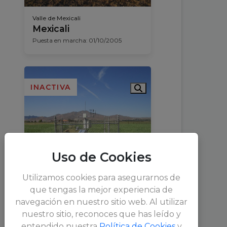
Valle de Mexicali
Mexicali
Puesta en marcha: 01/10/2005
INACTIVA
Uso de Cookies
Utilizamos cookies para asegurarnos de
que tengas la mejor experiencia de
navegación en nuestro sitio web. Al utilizar
Valles Altos
nuestro sitio, reconoces que has leído y
Las Palmas
entendido nuestra
Política de Cookies
y